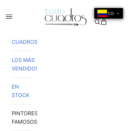
Ir al contenido
CO
Menú
Buscar
Cesta
CUADROS
LOS MÁS
VENDIDOS
EN
STOCK
PINTORES
FAMOSOS