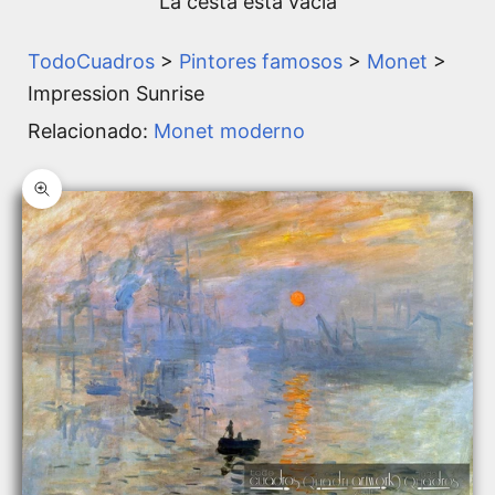
La cesta está vacía
TodoCuadros
>
Pintores famosos
>
Monet
>
Impression Sunrise
Relacionado:
Monet moderno
Zoom