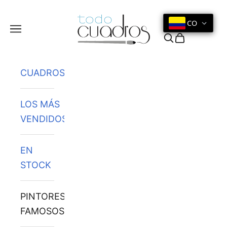
Ir al contenido
CO
Menú
Buscar
Cesta
CUADROS
LOS MÁS
VENDIDOS
EN
STOCK
PINTORES
FAMOSOS