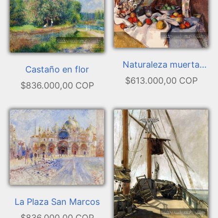
Naturaleza muerta
Castaño en flor
con manzanas
$613.000,00 COP
$836.000,00 COP
La Plaza San Marcos
$836.000,00 COP