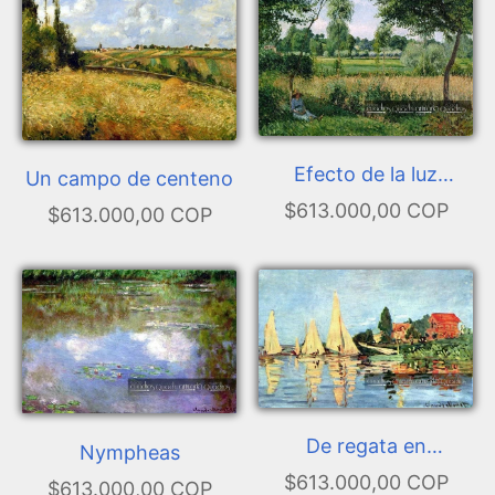
Efecto de la luz
Un campo de centeno
matinal en Éragny
$613.000,00 COP
$613.000,00 COP
De regata en
Nympheas
Argenteuil
$613.000,00 COP
$613.000,00 COP