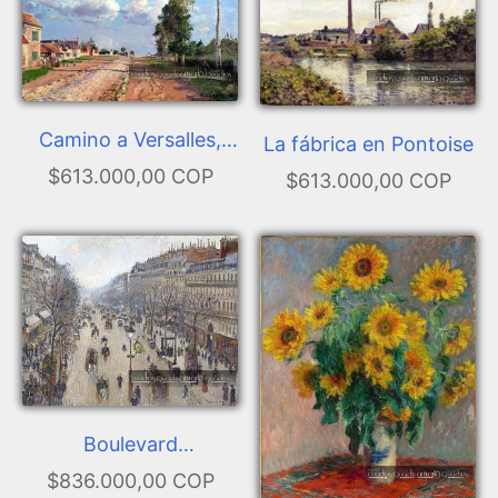
Camino a Versalles,
La fábrica en Pontoise
Rocquencourt
$613.000,00 COP
$613.000,00 COP
Boulevard
Montmartre, Invierno
$836.000,00 COP