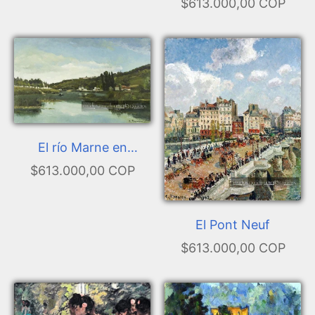
por la mañana
$613.000,00 COP
El río Marne en
Chennevières
$613.000,00 COP
El Pont Neuf
$613.000,00 COP