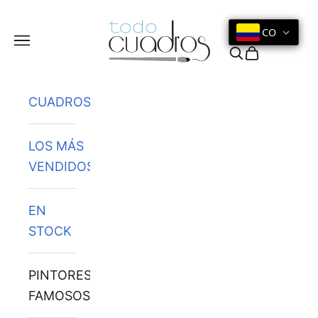
Ir al contenido
CO
Menú
Buscar
Cesta
CUADROS
LOS MÁS
VENDIDOS
EN
STOCK
PINTORES
FAMOSOS