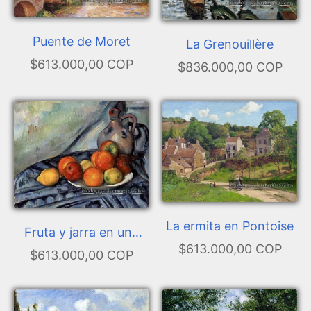
Puente de Moret
La Grenouillère
$613.000,00 COP
$836.000,00 COP
La ermita en Pontoise
Fruta y jarra en una
$613.000,00 COP
mesa
$613.000,00 COP