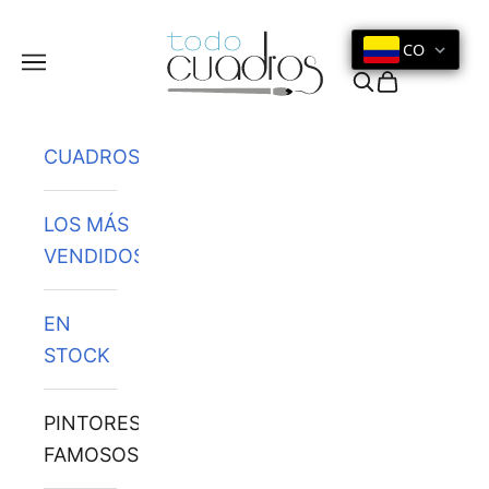
Ir al contenido
CO
Menú
Buscar
Cesta
CUADROS
LOS MÁS
VENDIDOS
EN
STOCK
PINTORES
FAMOSOS