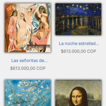
La noche estrellada
sobre el Ródano
$613.000,00 COP
Las señoritas de
Avignon
$613.000,00 COP