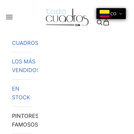
Ir al contenido
CO
Menú
Buscar
Cesta
CUADROS
LOS MÁS
VENDIDOS
EN
STOCK
PINTORES
FAMOSOS