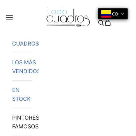
Ir al contenido
CO
Menú
Buscar
Cesta
CUADROS
LOS MÁS
VENDIDOS
EN
STOCK
PINTORES
FAMOSOS