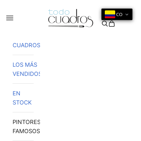
Ir al contenido
CO
Menú
Buscar
Cesta
CUADROS
LOS MÁS
VENDIDOS
EN
STOCK
PINTORES
FAMOSOS