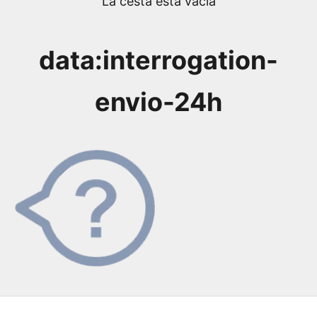
La cesta está vacía
data:interrogation-
envio-24h