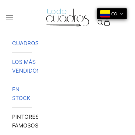
Ir al contenido
CO
Menú
Buscar
Cesta
CUADROS
LOS MÁS
VENDIDOS
EN
STOCK
PINTORES
FAMOSOS