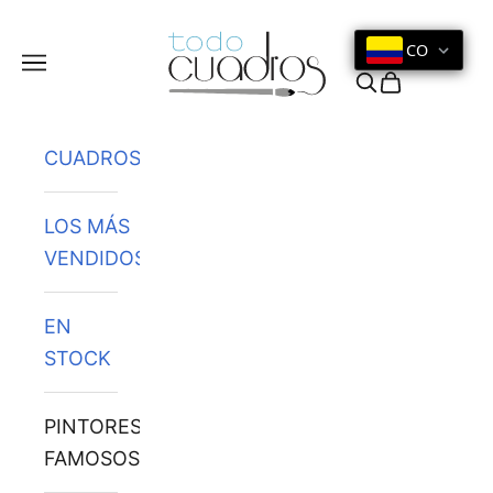
Ir al contenido
CO
Menú
Buscar
Cesta
CUADROS
LOS MÁS
VENDIDOS
EN
STOCK
PINTORES
FAMOSOS