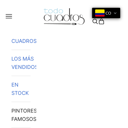
Ir al contenido
CO
Menú
Buscar
Cesta
CUADROS
LOS MÁS
VENDIDOS
EN
STOCK
PINTORES
FAMOSOS