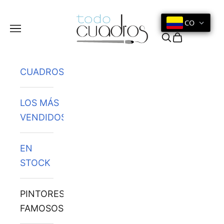
Ir al contenido
CO
Menú
Buscar
Cesta
CUADROS
LOS MÁS
VENDIDOS
EN
STOCK
PINTORES
FAMOSOS