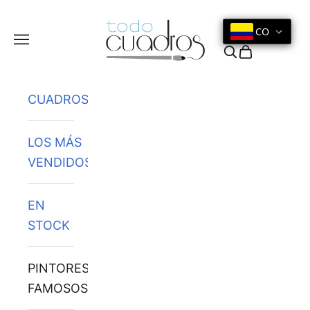
Ir al contenido
CO
Menú
Buscar
Cesta
CUADROS
LOS MÁS
VENDIDOS
EN
STOCK
PINTORES
FAMOSOS