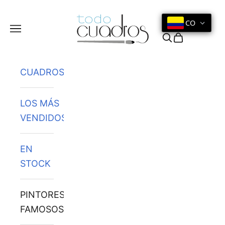
Ir al contenido
CO
Menú
Buscar
Cesta
CUADROS
LOS MÁS
VENDIDOS
EN
STOCK
PINTORES
FAMOSOS