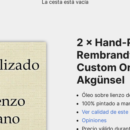
La cesta está vacía
2 × Hand-P
Rembrandt
Custom Or
Akgünsel
Óleo sobre lienzo d
100% pintado a ma
Ver calidad de este
Opiniones
Precio válido duran