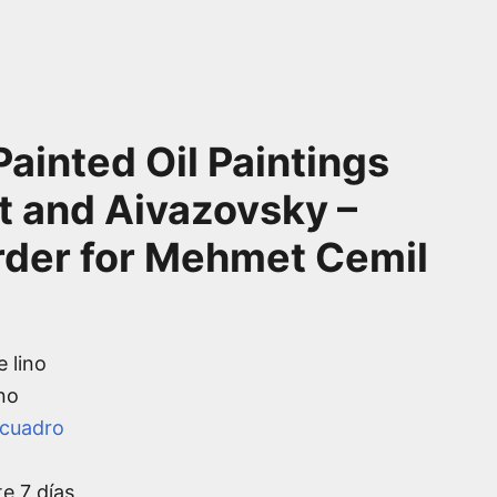
ainted Oil Paintings
 and Aivazovsky –
der for Mehmet Cemil
e lino
no
 cuadro
te 7 días