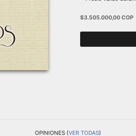
Precio de oferta
$3.505.000,00 COP
OPINIONES (
VER TODAS
)