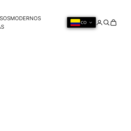
OSOS
MODERNOS
CO
Iniciar sesión
Buscar
Cesta
AS