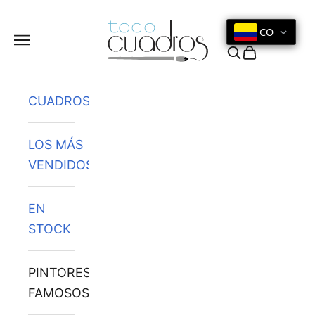
Ir al contenido
CO
Menú
Buscar
Cesta
CUADROS
LOS MÁS
VENDIDOS
EN
STOCK
PINTORES
FAMOSOS