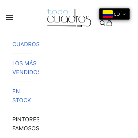
Ir al contenido
CO
Menú
Buscar
Cesta
CUADROS
LOS MÁS
VENDIDOS
EN
STOCK
PINTORES
FAMOSOS