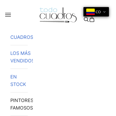
Ir al contenido
CO
Menú
Buscar
Cesta
CUADROS
LOS MÁS
VENDIDOS
EN
STOCK
PINTORES
FAMOSOS