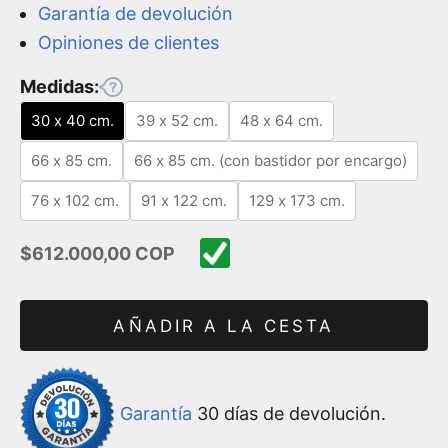
Garantía de devolución
Opiniones de clientes
Medidas:
30 x 40 cm.
39 x 52 cm.
48 x 64 cm.
66 x 85 cm.
66 x 85 cm. (con bastidor por encargo)
76 x 102 cm.
91 x 122 cm.
129 x 173 cm.
Precio de oferta
$612.000,00 COP
AÑADIR A LA CESTA
Garantía
30 días de devolución.