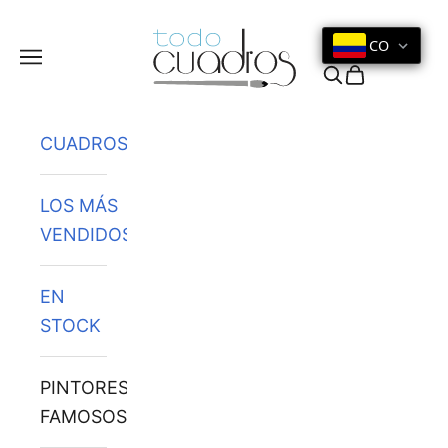
Ir al contenido
CO
Menú
Buscar
Cesta
CUADROS
LOS MÁS
VENDIDOS
EN
STOCK
PINTORES
FAMOSOS