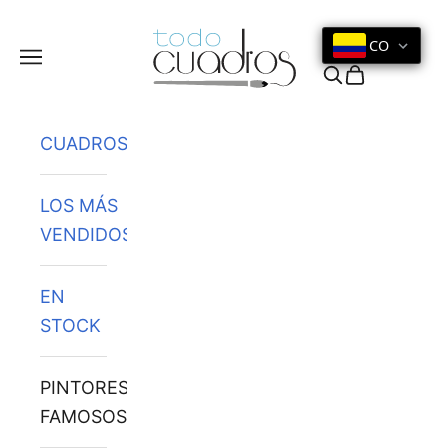
Ir al contenido
CO
Menú
Buscar
Cesta
CUADROS
LOS MÁS
VENDIDOS
EN
STOCK
PINTORES
FAMOSOS