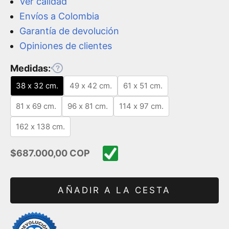
Ver calidad
Envíos a Colombia
Garantía de devolución
Opiniones de clientes
Medidas:
38 x 32 cm.
49 x 42 cm.
61 x 51 cm.
81 x 69 cm.
96 x 81 cm.
114 x 97 cm.
162 x 138 cm.
Precio de oferta
$687.000,00 COP
AÑADIR A LA CESTA