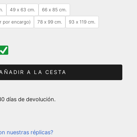
m.
49 x 63 cm.
66 x 85 cm.
r por encargo)
78 x 99 cm.
93 x 119 cm.
AÑADIR A LA CESTA
0 días de devolución.
n nuestras réplicas?