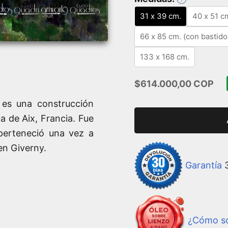
31 x 39 cm.
40 x 51 c
66 x 85 cm. (con bastido
133 x 168 cm.
Precio de oferta
$614.000,00 COP
 es una construcción
a de Aix, Francia. Fue
 perteneció una vez a
en Giverny.
Garantía
3
¿Cómo so