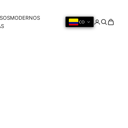
OSOS
MODERNOS
CO
Iniciar sesión
Buscar
Cesta
AS