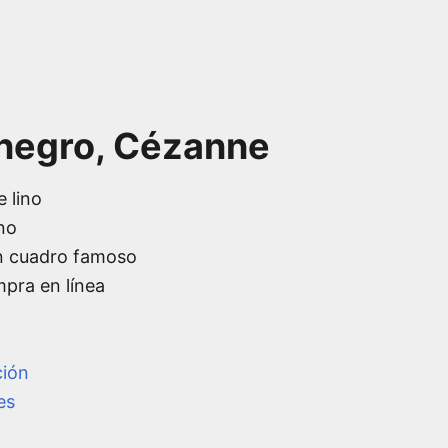
o negro, Cézanne
e lino
no
n cuadro famoso
mpra en línea
ción
es