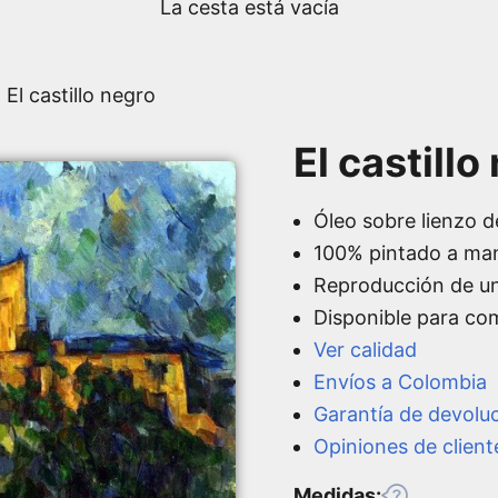
La cesta está vacía
 El castillo negro
El castill
Óleo sobre lienzo d
100% pintado a ma
Reproducción de u
Disponible para co
Ver calidad
Envíos a Colombia
Garantía de devolu
Opiniones de client
Medidas: