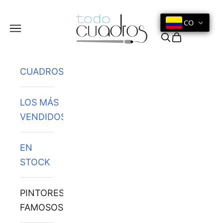
Ir al contenido
CO
Menú
Buscar
Cesta
CUADROS
LOS MÁS
VENDIDOS
EN
STOCK
PINTORES
FAMOSOS