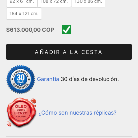
92 x 61 cm.
108 x 72 cm.
130 x 86 cm.
184 x 121 cm.
Precio de oferta
$613.000,00 COP
AÑADIR A LA CESTA
Garantía
30 días de devolución.
¿Cómo son nuestras réplicas?