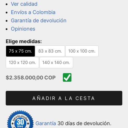
Ver calidad
Envíos a Colombia
Garantía de devolución
Opiniones
Elige medidas:
75 x 75 cm.
83 x 83 cm.
100 x 100 cm.
120 x 120 cm.
140 x 140 cm.
Precio de oferta
$2.358.000,00 COP
AÑADIR A LA CESTA
Garantía
30 días de devolución.