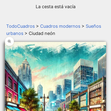
La cesta está vacía
TodoCuadros
>
Cuadros modernos
>
Sueños
urbanos
> Ciudad neón
Zoom