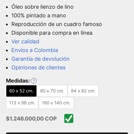
Óleo sobre lienzo de lino
100% pintado a mano
Reproducción de un cuadro famoso
Disponible para compra en línea
Ver calidad
Envíos a Colombia
Garantía de devolución
Opiniones de clientes
Medidas:
60 x 52 cm.
80 x 70 cm.
94 x 82 cm.
113 x 98 cm.
160 x 140 cm.
Precio de oferta
$1.246.000,00 COP