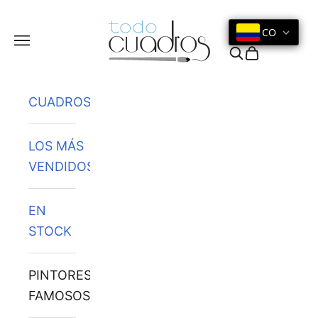
Ir al contenido
CO
Menú
Buscar
Cesta
CUADROS
LOS MÁS
VENDIDOS
EN
STOCK
PINTORES
FAMOSOS