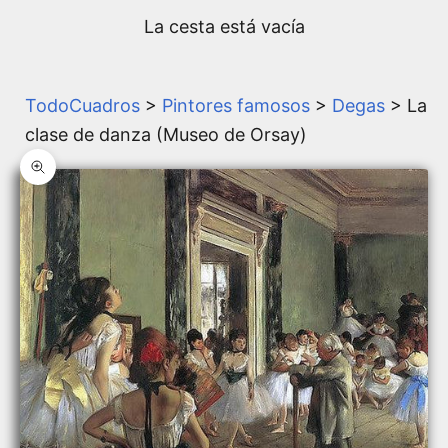
La cesta está vacía
TodoCuadros
>
Pintores famosos
>
Degas
> La
clase de danza (Museo de Orsay)
Zoom