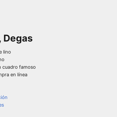
, Degas
e lino
no
n cuadro famoso
mpra en línea
ción
es