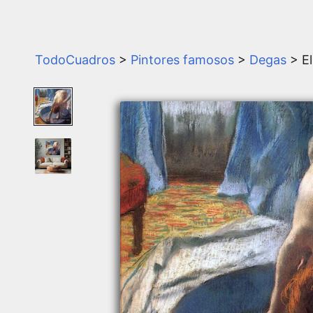
TodoCuadros
>
Pintores famosos
>
Degas
> E