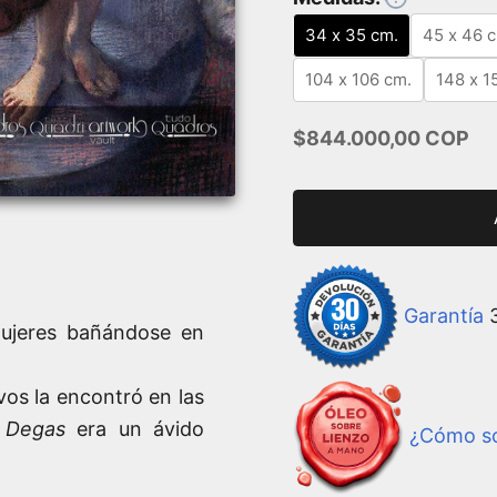
34 x 35 cm.
45 x 46 
104 x 106 cm.
148 x 1
Precio de oferta
$844.000,00 COP
Garantía
3
mujeres bañándose en
ivos la encontró en las
s
Degas
era un ávido
¿Cómo so