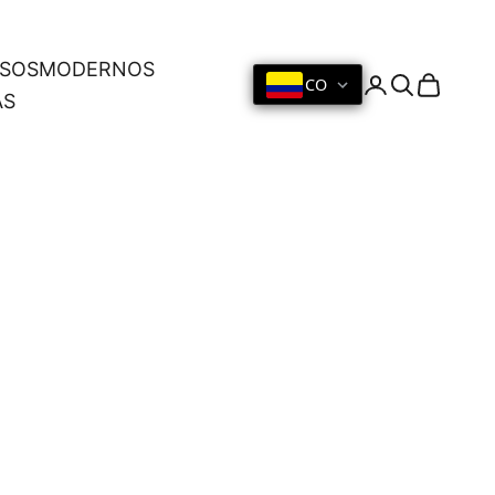
OSOS
MODERNOS
CO
Iniciar sesión
Buscar
Cesta
AS