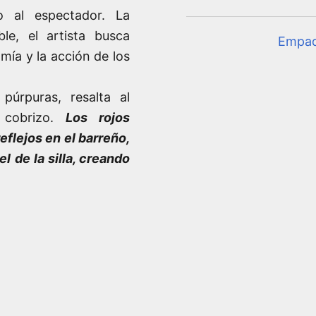
o al espectador. La
le, el artista busca
Empa
omía y la acción de los
úrpuras, resalta al
r cobrizo.
Los rojos
eflejos en el barreño,
l de la silla, creando