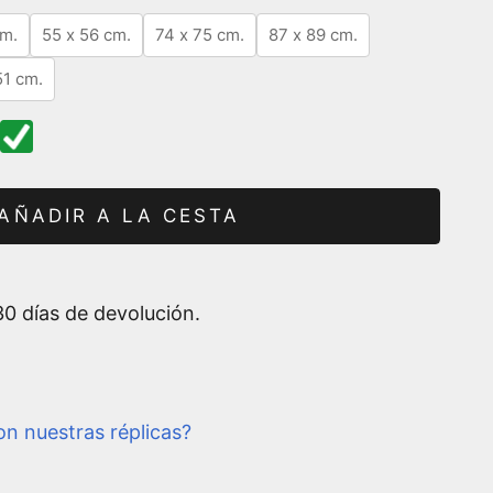
cm.
55 x 56 cm.
74 x 75 cm.
87 x 89 cm.
51 cm.
AÑADIR A LA CESTA
0 días de devolución.
n nuestras réplicas?