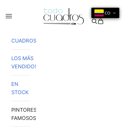
Ir al contenido
CO
Menú
Buscar
Cesta
CUADROS
LOS MÁS
VENDIDOS
EN
STOCK
PINTORES
FAMOSOS