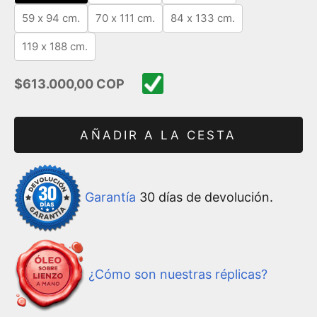
59 x 94 cm.
70 x 111 cm.
84 x 133 cm.
119 x 188 cm.
Precio de oferta
$613.000,00 COP
AÑADIR A LA CESTA
Garantía
30 días de devolución.
¿Cómo son nuestras réplicas?