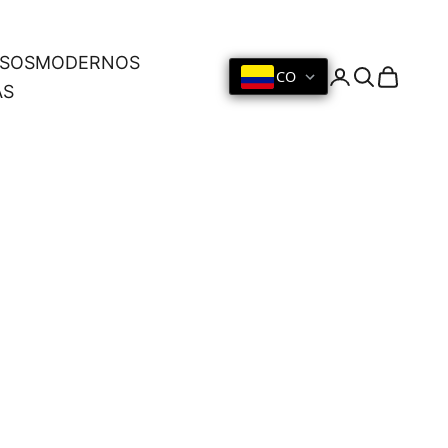
OSOS
MODERNOS
CO
Iniciar sesión
Buscar
Cesta
AS