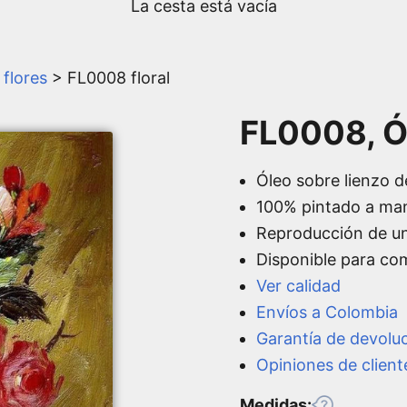
La cesta está vacía
 flores
> FL0008 floral
FL0008, Ól
Óleo sobre lienzo d
100% pintado a ma
Reproducción de u
Disponible para co
Ver calidad
Envíos a Colombia
Garantía de devolu
Opiniones de client
Medidas: