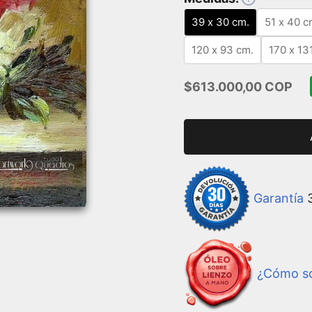
39 x 30 cm.
51 x 40 c
120 x 93 cm.
170 x 13
Precio de oferta
$613.000,00 COP
Garantía
3
¿Cómo so