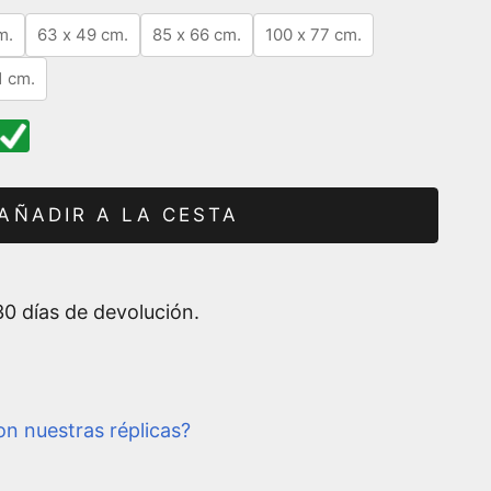
m.
63 x 49 cm.
85 x 66 cm.
100 x 77 cm.
1 cm.
AÑADIR A LA CESTA
0 días de devolución.
n nuestras réplicas?