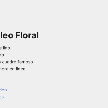
eo Floral
e lino
no
n cuadro famoso
mpra en línea
ción
es