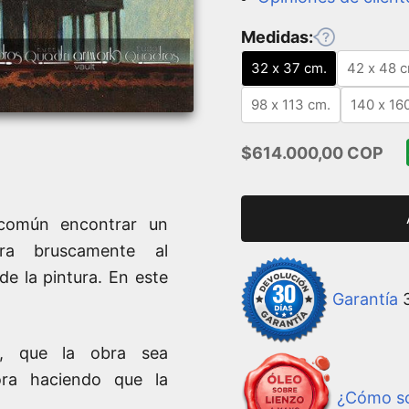
Medidas:
32 x 37 cm.
42 x 48 c
98 x 113 cm.
140 x 16
Precio de oferta
$614.000,00 COP
 común encontrar un
ara bruscamente al
e la pintura. En este
Garantía
3
s, que la obra sea
ora haciendo que la
¿Cómo so