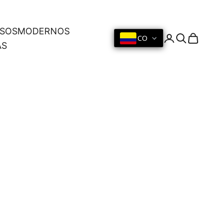
OSOS
MODERNOS
CO
Iniciar sesión
Buscar
Cesta
AS