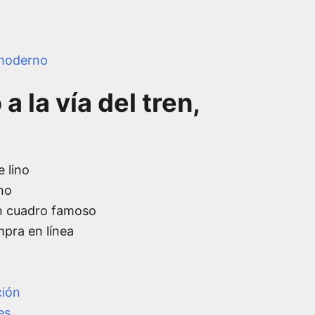
moderno
a la vía del tren,
e lino
no
n cuadro famoso
mpra en línea
ción
es