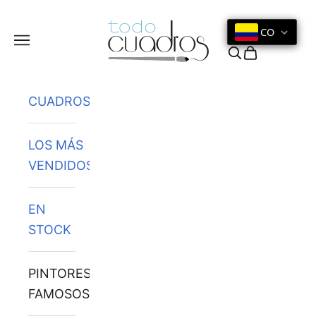
Ir al contenido
CO
Menú
Buscar
Cesta
CUADROS
LOS MÁS
VENDIDOS
EN
STOCK
PINTORES
FAMOSOS