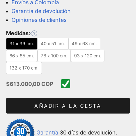
Envíos a Colombia
Garantía de devolución
Opiniones de clientes
Medidas:
31 x 39 cm.
40 x 51 cm.
49 x 63 cm.
66 x 85 cm.
78 x 100 cm.
93 x 120 cm.
132 x 170 cm.
Precio de oferta
$613.000,00 COP
AÑADIR A LA CESTA
Garantía
30 días de devolución.