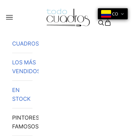
Ir al contenido
CO
Menú
Buscar
Cesta
CUADROS
LOS MÁS
VENDIDOS
EN
STOCK
PINTORES
FAMOSOS