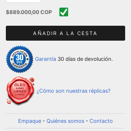
Precio de oferta
$889.000,00 COP
AÑADIR A LA CESTA
Garantía
30 días de devolución.
¿Cómo son nuestras réplicas?
Empaque
-
Quiénes somos
-
Contacto