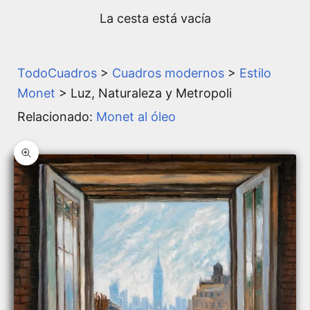
La cesta está vacía
TodoCuadros
>
Cuadros modernos
>
Estilo
Monet
> Luz, Naturaleza y Metropoli
Relacionado:
Monet al óleo
Zoom