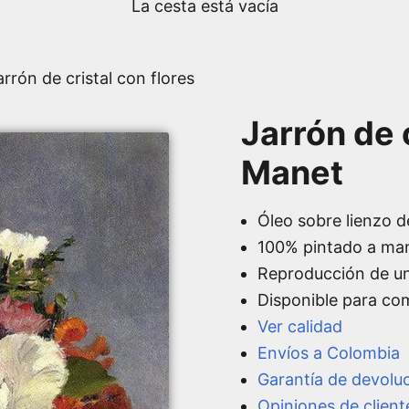
La cesta está vacía
arrón de cristal con flores
Jarrón de c
Manet
Óleo sobre lienzo d
100% pintado a ma
Reproducción de u
Disponible para co
Ver calidad
Envíos a Colombia
Garantía de devolu
Opiniones de client