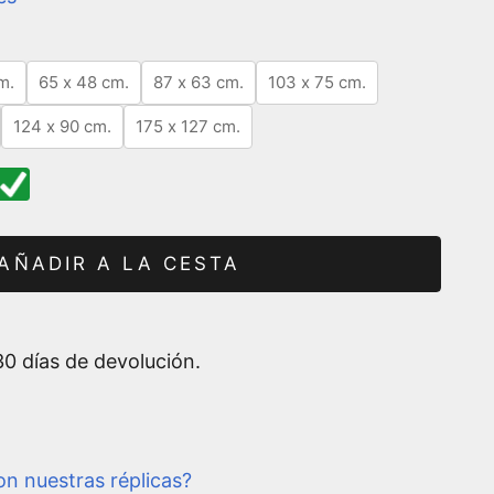
m.
65 x 48 cm.
87 x 63 cm.
103 x 75 cm.
124 x 90 cm.
175 x 127 cm.
AÑADIR A LA CESTA
0 días de devolución.
n nuestras réplicas?