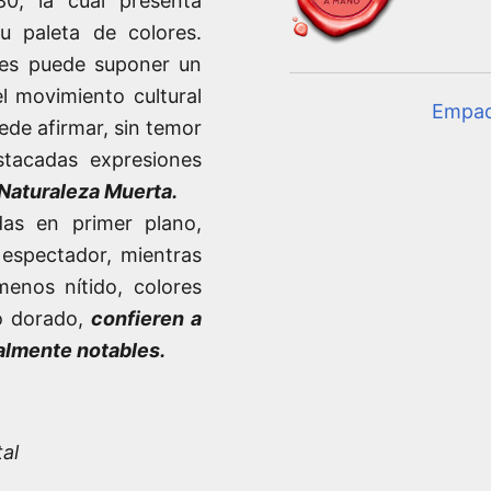
80, la cual presenta
u paleta de colores.
nes puede suponer un
el movimiento cultural
Empa
ede afirmar, sin temor
stacadas expresiones
Naturaleza Muerta.
das en primer plano,
 espectador, mientras
enos nítido, colores
no dorado,
confieren a
almente notables.
tal