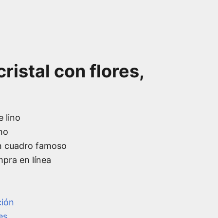
ristal con flores,
e lino
no
n cuadro famoso
mpra en línea
ción
es