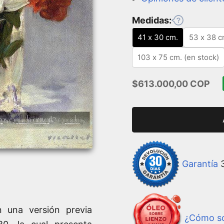
Medidas:
41 x 30 cm.
53 x 38 c
103 x 75 cm. (en stock)
Precio de oferta
$613.000,00 COP
Garantía
3
 una versión previa
¿Cómo so