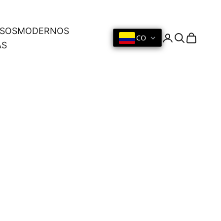
OSOS
MODERNOS
CO
Iniciar sesión
Buscar
Cesta
AS