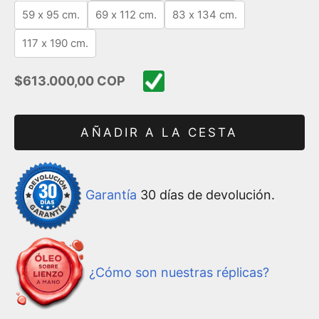
59 x 95 cm.
69 x 112 cm.
83 x 134 cm.
117 x 190 cm.
Precio de oferta
$613.000,00 COP
AÑADIR A LA CESTA
Garantía
30 días de devolución.
¿Cómo son nuestras réplicas?