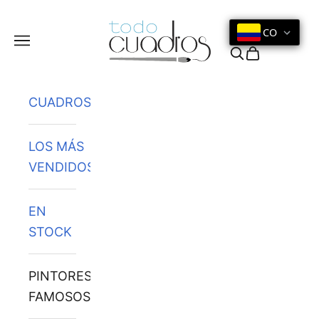
Ir al contenido
CO
Menú
Buscar
Cesta
CUADROS
LOS MÁS
VENDIDOS
EN
STOCK
PINTORES
FAMOSOS