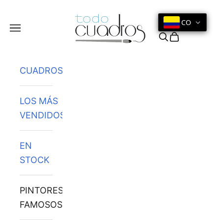
Ir al contenido
CO
Menú
Buscar
Cesta
CUADROS
LOS MÁS
VENDIDOS
EN
STOCK
PINTORES
FAMOSOS