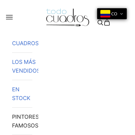
Ir al contenido
CO
Menú
Buscar
Cesta
CUADROS
LOS MÁS
VENDIDOS
EN
STOCK
PINTORES
FAMOSOS