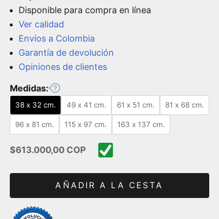
Disponible para compra en línea
Ver calidad
Envíos a Colombia
Garantía de devolución
Opiniones de clientes
Medidas:
38 x 32 cm.
49 x 41 cm.
61 x 51 cm.
81 x 68 cm.
96 x 81 cm.
115 x 97 cm.
163 x 137 cm.
Precio de oferta
$613.000,00 COP
AÑADIR A LA CESTA