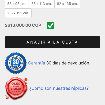
58 x 96 cm.
68 x 113 cm.
82 x 135 cm.
116 x 192 cm.
Precio de oferta
$613.000,00 COP
AÑADIR A LA CESTA
Garantía
30 días de devolución.
¿Cómo son nuestras réplicas?