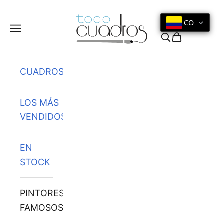
Ir al contenido
CO
Menú
Buscar
Cesta
CUADROS
LOS MÁS
VENDIDOS
EN
STOCK
PINTORES
FAMOSOS