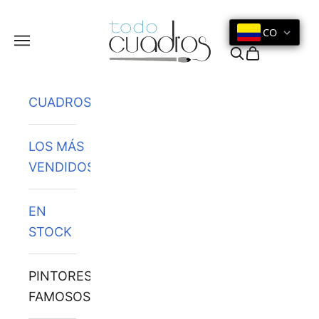
Ir al contenido
CO
Menú
Buscar
Cesta
CUADROS
LOS MÁS
VENDIDOS
EN
STOCK
PINTORES
FAMOSOS