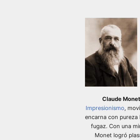
Claude Mone
Impresionismo
, mov
encarna con pureza la
fugaz. Con una mi
Monet logró plasm