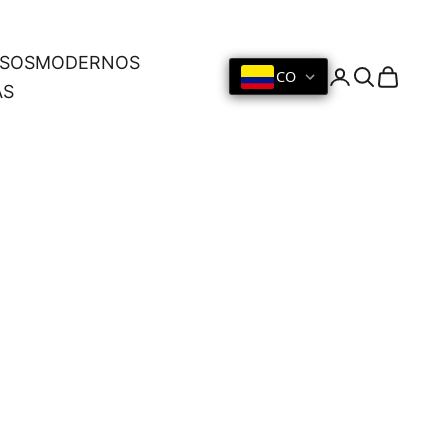
OSOS
MODERNOS
CO
Iniciar sesión
Buscar
Cesta
AS