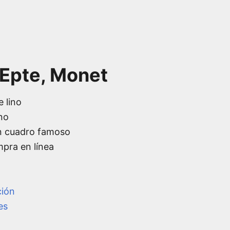
 Epte, Monet
e lino
no
n cuadro famoso
mpra en línea
ción
es