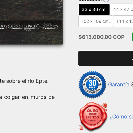
33 x 36 cm.
44 x 47 
102 x 109 cm.
144 x 1
Precio de oferta
$613.000,00 COP
 sobre el río Epte.
Garantía
3
ra colgar en muros de
¿Cómo so