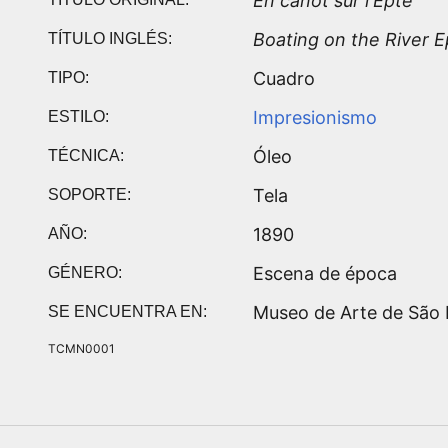
En canot sur l'Epte
Boating on the River E
TÍTULO INGLÉS:
Cuadro
TIPO:
Impresionismo
ESTILO:
Óleo
TÉCNICA:
Tela
SOPORTE:
1890
AÑO:
Escena de época
GÉNERO:
Museo de Arte de São P
SE ENCUENTRA EN:
TCMN0001