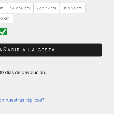
cm.
54 x 58 cm.
72 x 77 cm.
85 x 91 cm.
55 cm.
AÑADIR A LA CESTA
0 días de devolución.
n nuestras réplicas?