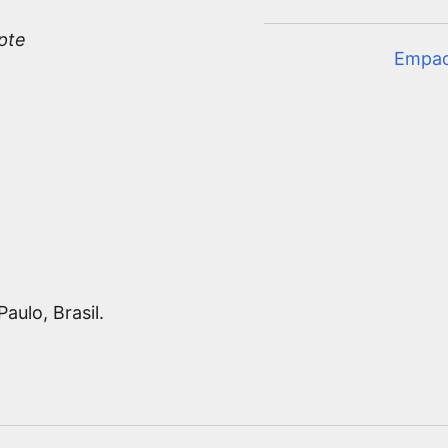
pte
Empa
aulo, Brasil.