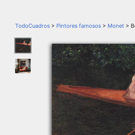
TodoCuadros
>
Pintores famosos
>
Monet
> B