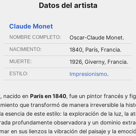
Datos del
artista
Claude Monet
Oscar-Claude Monet
.
NOMBRE COMPLETO:
1840
,
París, Francia
.
NACIMIENTO:
1926
,
Giverny, Francia
.
MUERTE:
Impresionismo
.
ESTILO:
t
, nacido en
París en 1840
, fue un pintor francés y fi
imiento que transformó de manera irreversible la histo
 esencia de este estilo: la exploración de la luz, la a
rada profundamente observadora y un dominio extraor
ar en sus lienzos la vibración del paisaje y la emoci