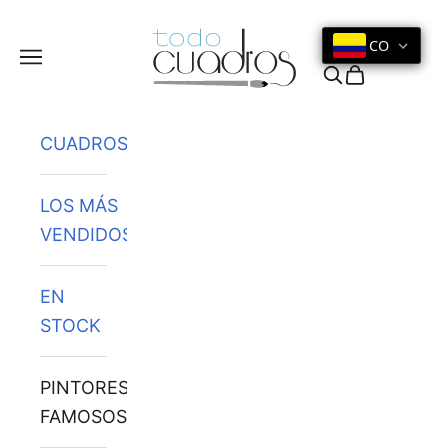
Ir al contenido
CO
Menú
Buscar
Cesta
CUADROS
LOS MÁS
VENDIDOS
EN
STOCK
PINTORES
FAMOSOS