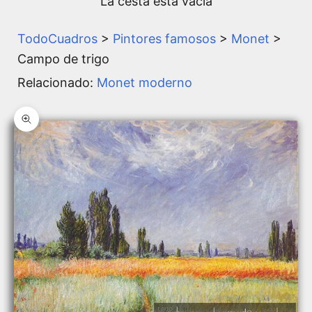
La cesta está vacía
TodoCuadros
>
Pintores famosos
>
Monet
>
Campo de trigo
Relacionado:
Monet moderno
Zoom