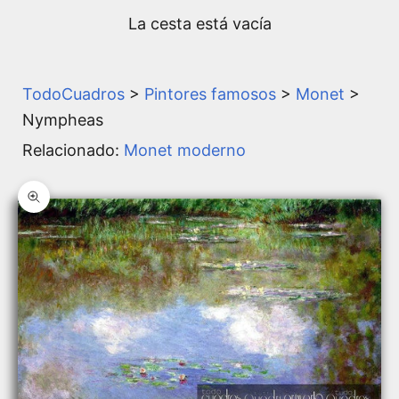
La cesta está vacía
TodoCuadros
>
Pintores famosos
>
Monet
>
Nympheas
Relacionado:
Monet moderno
Zoom