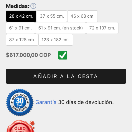
Medidas:
28 x 42 cm.
37 x 55 cm.
46 x 68 cm.
61 x 91 cm.
61 x 91 cm. (en stock)
72 x 107 cm.
87 x 128 cm.
123 x 182 cm.
Precio de oferta
$617.000,00 COP
AÑADIR A LA CESTA
Garantía
30 días de devolución.