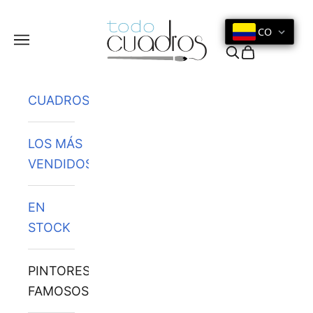
Ir al contenido
CO
Menú
Buscar
Cesta
CUADROS
LOS MÁS
VENDIDOS
EN
STOCK
PINTORES
FAMOSOS