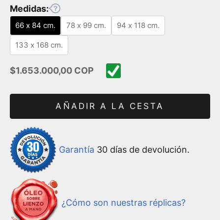
Medidas:
66 x 84 cm.
78 x 99 cm.
94 x 118 cm.
133 x 168 cm.
Precio de oferta
$1.653.000,00 COP
AÑADIR A LA CESTA
Garantía
30 días de devolución.
¿Cómo son nuestras réplicas?