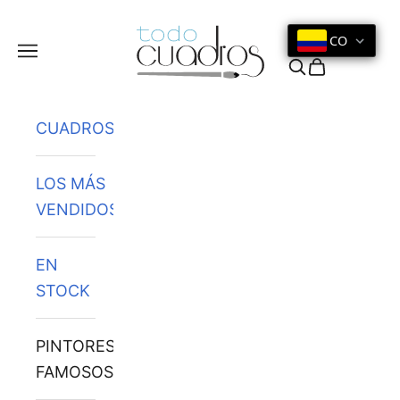
Ir al contenido
CO
Menú
Buscar
Cesta
CUADROS
LOS MÁS
VENDIDOS
EN
STOCK
PINTORES
FAMOSOS