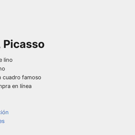
, Picasso
e lino
no
n cuadro famoso
mpra en línea
ción
es