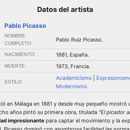
Datos del
artista
Pablo Picasso
NOMBRE
Pablo Ruiz Picasso
.
COMPLETO:
1881
,
España
.
NACIMIENTO:
1973
,
Francia
.
MUERTE:
Academicismo
|
Expresionism
ESTILO:
Modernismo
.
ió en Málaga en 1881 y desde muy pequeño mostró un
cho años pintó su primera obra, titulada
"El picador a
dad impresionante
para captar el movimiento y la exp
ud, Picasso dominó con asombrosa facilidad las norma