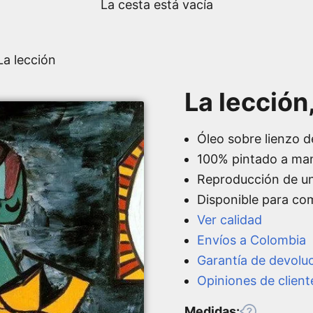
La cesta está vacía
La lección
La lección
Óleo sobre lienzo d
100% pintado a ma
Reproducción de u
Disponible para co
Ver calidad
Envíos a Colombia
Garantía de devolu
Opiniones de client
Medidas: