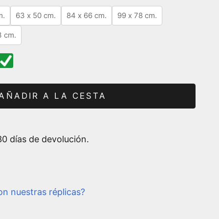
m.
63 x 50 cm.
84 x 66 cm.
99 x 78 cm.
3 cm.
AÑADIR A LA CESTA
0 días de devolución.
n nuestras réplicas?