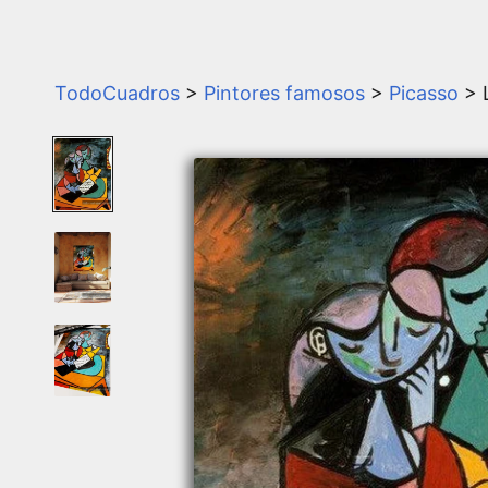
TodoCuadros
>
Pintores famosos
>
Picasso
> 