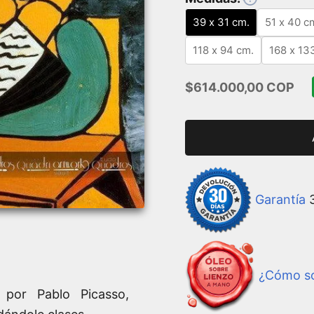
39 x 31 cm.
51 x 40 c
118 x 94 cm.
168 x 13
Precio de oferta
$614.000,00 COP
Garantía
3
¿Cómo so
o por Pablo Picasso,