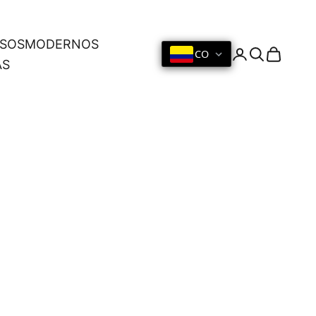
OSOS
MODERNOS
CO
Iniciar sesión
Buscar
Cesta
AS