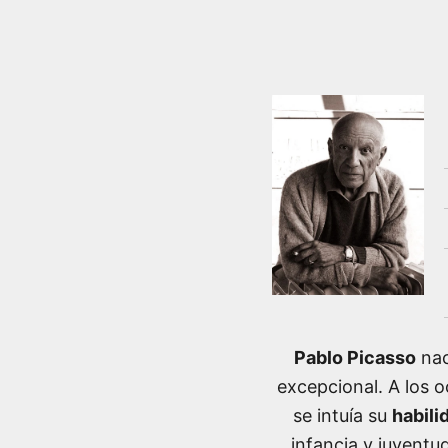
Pablo Picasso
nac
excepcional. A los o
se intuía su
habili
infancia y juvent