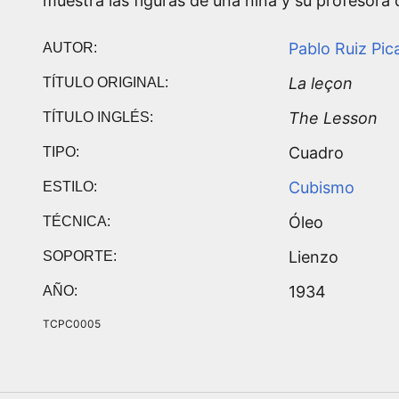
muestra las figuras de una niña y su profesora 
Pablo Ruiz Pic
AUTOR:
La leçon
TÍTULO ORIGINAL:
The Lesson
TÍTULO INGLÉS:
Cuadro
TIPO:
Cubismo
ESTILO:
Óleo
TÉCNICA:
Lienzo
SOPORTE:
1934
AÑO:
TCPC0005