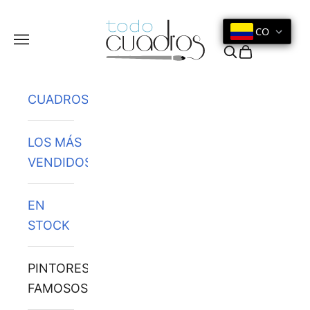
Ir al contenido
CO
Menú
Buscar
Cesta
CUADROS
LOS MÁS
VENDIDOS
EN
STOCK
PINTORES
FAMOSOS