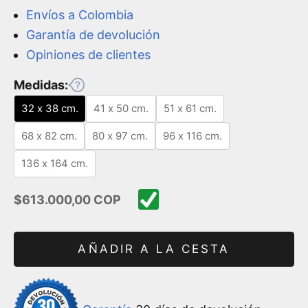
Envíos a Colombia
Garantía de devolución
Opiniones de clientes
Medidas:
32 x 38 cm.
41 x 50 cm.
51 x 61 cm.
68 x 82 cm.
80 x 97 cm.
96 x 116 cm.
136 x 164 cm.
Precio de oferta
$613.000,00 COP
AÑADIR A LA CESTA