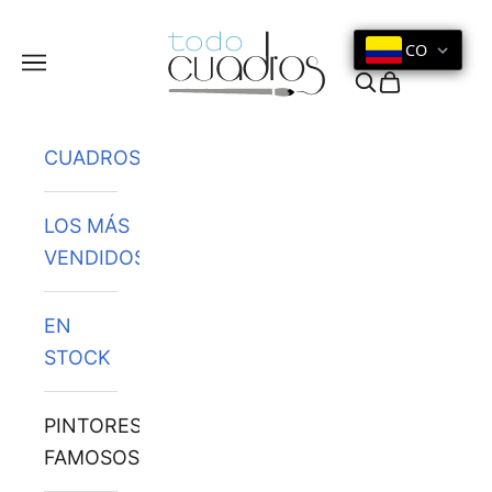
Ir al contenido
CO
Menú
Buscar
Cesta
CUADROS
LOS MÁS
VENDIDOS
EN
STOCK
PINTORES
FAMOSOS