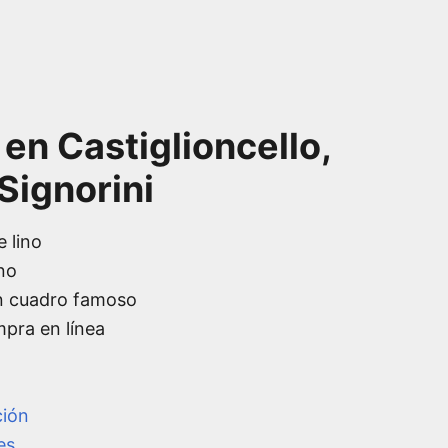
 en Castiglioncello,
Signorini
e lino
no
n cuadro famoso
mpra en línea
ción
es