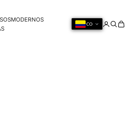
OSOS
MODERNOS
CO
Iniciar sesión
Buscar
Cesta
AS