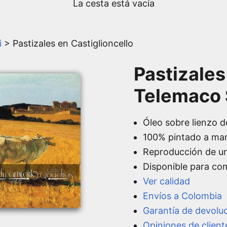
La cesta está vacía
i
> Pastizales en Castiglioncello
Pastizales
Telemaco 
Óleo sobre lienzo d
100% pintado a ma
Reproducción de u
Disponible para co
Ver calidad
Envíos a Colombia
Garantía de devolu
Opiniones de client