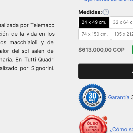
Medidas:
24 x 49 cm.
32 x 64 c
ealizada por Telemaco
ión de la vida en los
74 x 150 cm.
105 x 21
os macchiaioli y del
Precio de oferta
$613.000,00 COP
alor del sol salen del
naria. En Tutti Quadri
alizado por Signorini.
Garantía
3
¿Cómo so