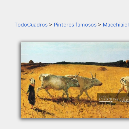
TodoCuadros
>
Pintores famosos
>
Macchiaiol