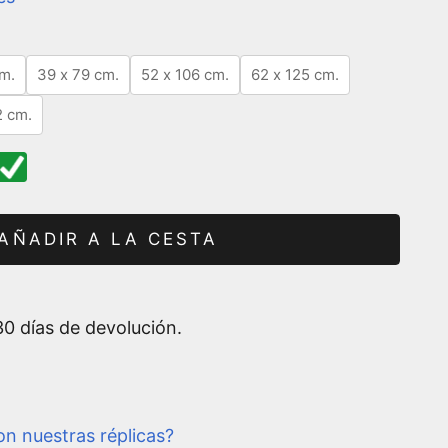
m.
39 x 79 cm.
52 x 106 cm.
62 x 125 cm.
2 cm.
AÑADIR A LA CESTA
0 días de devolución.
n nuestras réplicas?