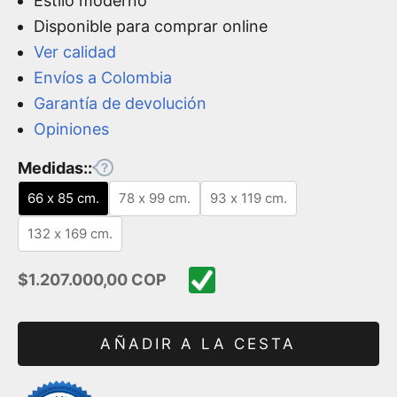
Estilo moderno
Disponible para comprar online
Ver calidad
Envíos a Colombia
Garantía de devolución
Opiniones
Medidas::
66 x 85 cm.
78 x 99 cm.
93 x 119 cm.
132 x 169 cm.
Precio de oferta
$1.207.000,00 COP
AÑADIR A LA CESTA