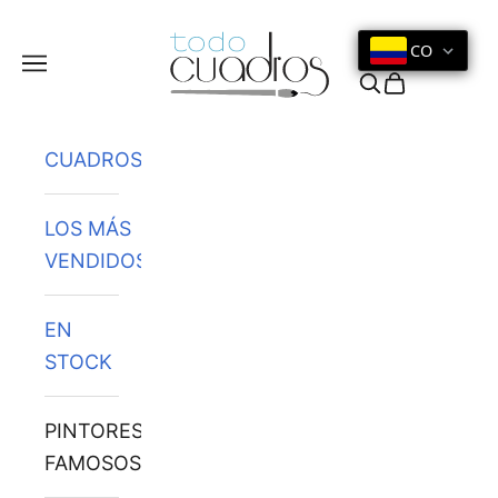
Ir al contenido
CO
Menú
Buscar
Cesta
CUADROS
LOS MÁS
VENDIDOS
EN
STOCK
PINTORES
FAMOSOS