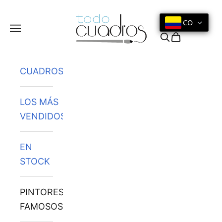
Ir al contenido
CO
Menú
Buscar
Cesta
CUADROS
LOS MÁS
VENDIDOS
EN
STOCK
PINTORES
FAMOSOS