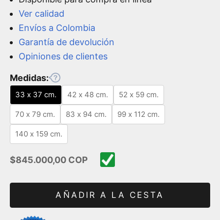
Ver calidad
Envíos a Colombia
Garantía de devolución
Opiniones de clientes
Medidas:
33 x 37 cm.
42 x 48 cm.
52 x 59 cm.
70 x 79 cm.
83 x 94 cm.
99 x 112 cm.
140 x 159 cm.
Precio de oferta
$845.000,00 COP
AÑADIR A LA CESTA