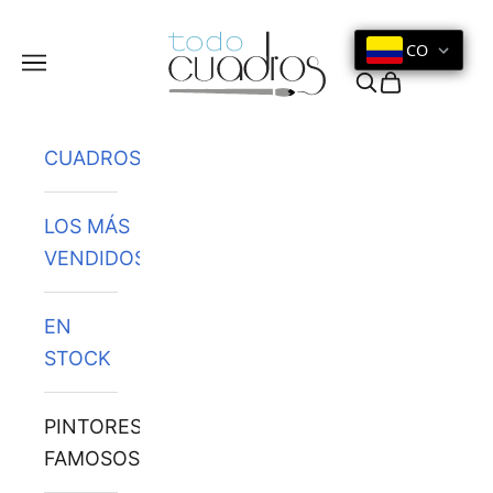
Ir al contenido
CO
Menú
Buscar
Cesta
CUADROS
LOS MÁS
VENDIDOS
EN
STOCK
PINTORES
FAMOSOS