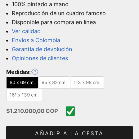
100% pintado a mano
Reproducción de un cuadro famoso
Disponible para compra en línea
Ver calidad
Envíos a Colombia
Garantía de devolución
Opiniones de clientes
Medidas:
80 x 69 cm.
95 x 82 cm.
113 x 98 cm.
161 x 139 cm.
Precio de oferta
$1.210.000,00 COP
AÑADIR A LA CESTA