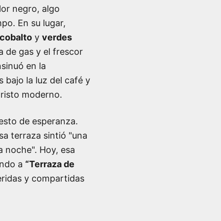
lor negro, algo
po. En su lugar,
 cobalto
y
verdes
a de gas y el frescor
nsinuó en la
s bajo la luz del café y
Cristo moderno.
iesto de esperanza.
a terraza sintió "una
a noche". Hoy, esa
endo a
“Terraza de
eridas y compartidas