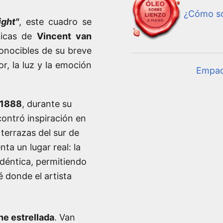
¿Cómo so
ight"
, este cuadro se
ticas de
Vincent van
conocibles de su breve
or, la luz y la emoción
Empa
 1888
, durante su
ncontró inspiración en
 terrazas del sur de
ta un lugar real: la
idéntica, permitiendo
é donde el artista
e estrellada
. Van