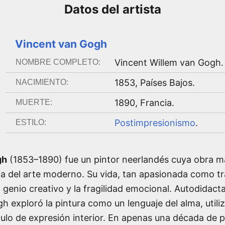
Datos del
artista
Vincent van Gogh
Vincent Willem van Gogh
.
NOMBRE COMPLETO:
1853
,
Países Bajos
.
NACIMIENTO:
1890
,
Francia
.
MUERTE:
Postimpresionismo
.
ESTILO:
gh
(1853–1890) fue un pintor neerlandés cuya obra m
ria del arte moderno. Su vida, tan apasionada como trá
l genio creativo y la fragilidad emocional. Autodidac
h exploró la pintura como un lenguaje del alma, utiliz
ulo de expresión interior. En apenas una década de pr