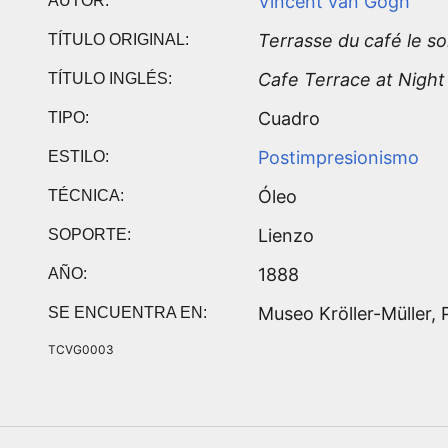
Vincent van Gogh
AUTOR:
Terrasse du café le so
TÍTULO ORIGINAL:
Cafe Terrace at Night
TÍTULO INGLÉS:
Cuadro
TIPO:
Postimpresionismo
ESTILO:
Óleo
TÉCNICA:
Lienzo
SOPORTE:
1888
AÑO:
Museo Kröller-Müller, 
SE ENCUENTRA EN:
TCVG0003