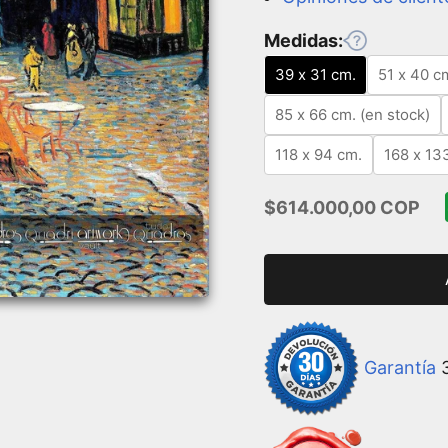
Medidas:
39 x 31 cm.
51 x 40 c
85 x 66 cm. (en stock)
118 x 94 cm.
168 x 13
Precio de oferta
$614.000,00 COP
Garantía
3