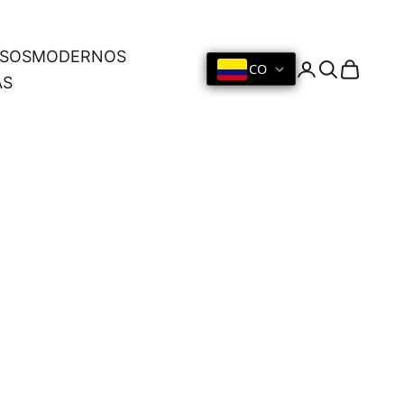
OSOS
MODERNOS
CO
Iniciar sesión
Buscar
Cesta
AS