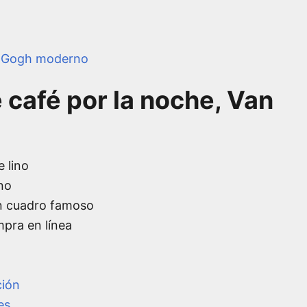
 Gogh moderno
 café por la noche, Van
e lino
no
n cuadro famoso
mpra en línea
ción
es