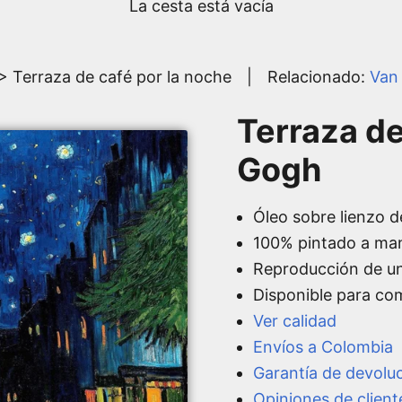
La cesta está vacía
> Terraza de café por la noche
|
Relacionado:
Van
Terraza de
Gogh
Óleo sobre lienzo d
100% pintado a ma
Reproducción de u
Disponible para co
Ver calidad
Envíos a Colombia
Garantía de devolu
Opiniones de client