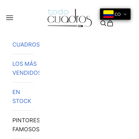
Ir al contenido
CO
Menú
Buscar
Cesta
CUADROS
LOS MÁS
VENDIDOS
EN
STOCK
PINTORES
FAMOSOS