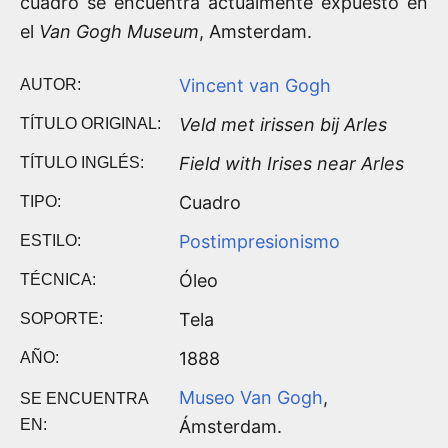
cuadro se encuentra actualmente expuesto en
el
Van Gogh Museum
, Amsterdam.
Vincent van Gogh
AUTOR:
Veld met irissen bij Arles
TÍTULO ORIGINAL:
Field with Irises near Arles
TÍTULO INGLÉS:
Cuadro
TIPO:
Postimpresionismo
ESTILO:
Óleo
TÉCNICA:
Tela
SOPORTE:
1888
AÑO:
Museo Van Gogh
,
SE ENCUENTRA
EN:
Ámsterdam.