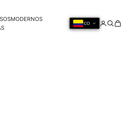
OSOS
MODERNOS
CO
Iniciar sesión
Buscar
Cesta
AS