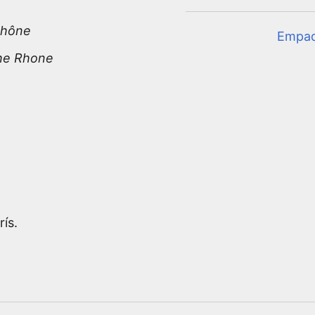
 Rhône
Empa
the Rhone
rís.