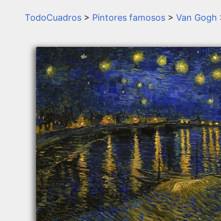
TodoCuadros
>
Pintores famosos
>
Van Gogh