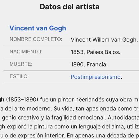
Datos del
artista
Vincent van Gogh
Vincent Willem van Gogh
.
NOMBRE COMPLETO:
1853
,
Países Bajos
.
NACIMIENTO:
1890
,
Francia
.
MUERTE:
Postimpresionismo
.
ESTILO:
gh
(1853–1890) fue un pintor neerlandés cuya obra m
ria del arte moderno. Su vida, tan apasionada como trá
l genio creativo y la fragilidad emocional. Autodidac
h exploró la pintura como un lenguaje del alma, utiliz
ulo de expresión interior. En apenas una década de pr