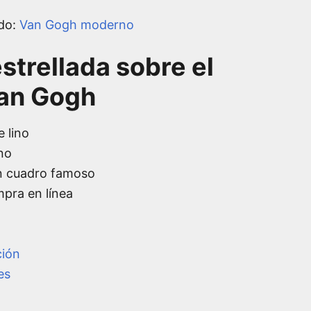
do:
Van Gogh moderno
strellada sobre el
an Gogh
e lino
no
n cuadro famoso
mpra en línea
ción
es