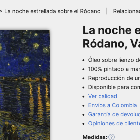
> La noche estrellada sobre el Ródano
|
Relaciona
La noche e
Ródano, V
Óleo sobre lienzo d
100% pintado a ma
Reproducción de u
Disponible para co
Ver calidad
Envíos a Colombia
Garantía de devolu
Opiniones de client
Medidas: