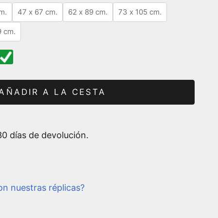
m.
47 x 67 cm.
62 x 89 cm.
73 x 105 cm.
9 cm.
AÑADIR A LA CESTA
0 días de devolución.
n nuestras réplicas?