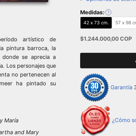
Medidas:
42 x 73 cm.
57 x 98 c
Precio de oferta
$1.244.000,00 COP
eríodo artístico de
 pintura barroca, la
, donde se aprecia a
a. Los personajes que
ienta no pertenecen al
rmeer ha pintado su
Garantía
3
y María
¿Cómo so
Martha and Mary