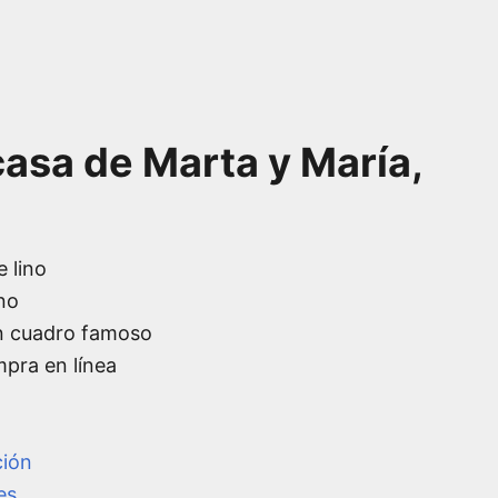
casa de Marta y María,
z
e lino
no
n cuadro famoso
mpra en línea
ción
es