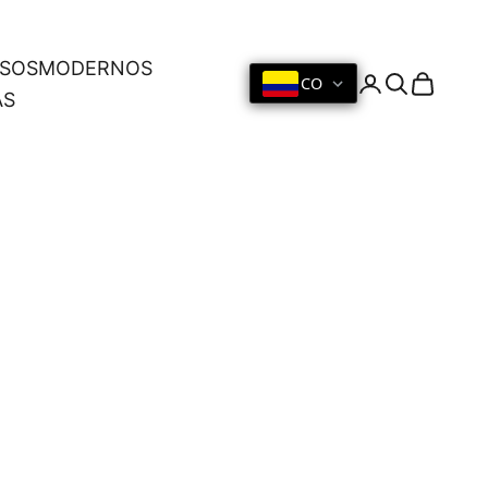
OSOS
MODERNOS
CO
Iniciar sesión
Buscar
Cesta
AS