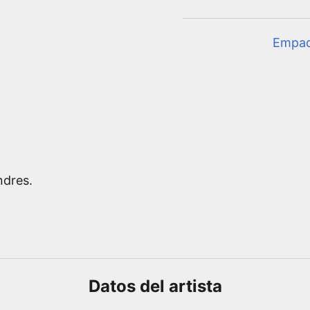
Empa
ndres.
Datos del
artista