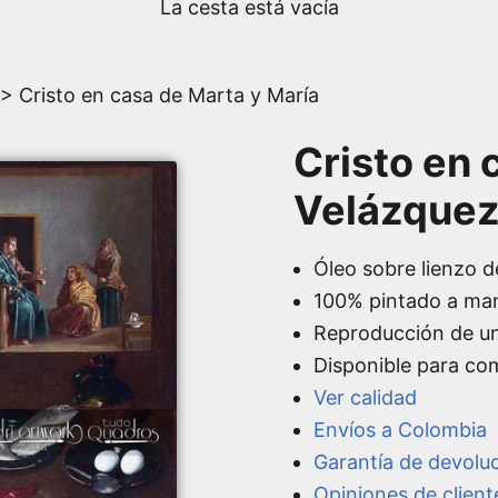
La cesta está vacía
> Cristo en casa de Marta y María
Cristo en 
Velázque
Óleo sobre lienzo d
100% pintado a ma
Reproducción de u
Disponible para co
Ver calidad
Envíos a Colombia
Garantía de devolu
Opiniones de client