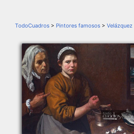
TodoCuadros
>
Pintores famosos
>
Velázquez