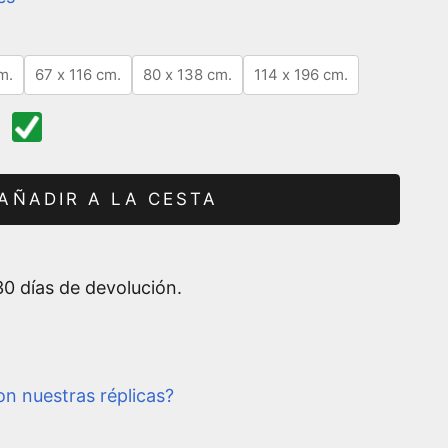
m.
67 x 116 cm.
80 x 138 cm.
114 x 196 cm.
AÑADIR A LA CESTA
0 días de devolución.
n nuestras réplicas?